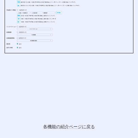
削除
虫選択:[全て],大分類・中分類:[2号棟1階],小分類:[1階分類無し],ゾーン:[Bゾーン,Cゾーン],調査:[追加トラップNo.3]
削除
虫選択:[コナチャタテ],大分類・中分類:[2号棟2階],小分類:[2階分類無し],ゾーン:[Bゾーン,Cゾーン],調査:[追加トラップNo.4]
汚染図(フジ環境) 当月分すべて
条件追加
大分類・中分類選択 小分類選択 調査選択
▼
▼
▼
削除
大分類・中分類:[1号棟2階],小分類:[2階分類無し],調査:[ライトトラップ]
削除
大分類・中分類:[2号棟1階],小分類:[1階分類無し],調査:[追加トラップNo.3]
削除
大分類・中分類:[1号棟1階],小分類:[1階分類無し],調査:[ライトトラップ]
インスペクション 当月分すべて
インスペクション
▼
改善確認 当月分すべて
改善確認
▼
改善確認(更新) 当月分すべて
改善確認(更新)
▼
捕虫表 あり
条件の印刷 あり
各機能の紹介ページに戻る