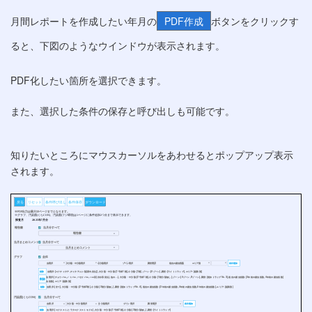
月間レポートを作成したい年月の
PDF作成
ボタンをクリックす
ると、下図のようなウインドウが表示されます。
PDF化したい箇所を選択できます。
また、選択した条件の保存と呼び出しも可能です。
知りたいところにマウスカーソルをあわせるとポップアップ表示
されます。
条件呼び出し
条件保存
ダウンロード
戻る
リセット
※PDF出力は最大50ページまでとなります。
※グラフ、汚染図(くらCON)、汚染図(フジ環境)は1ページに条件追加2つ分まで表示できます。
探査月 2025年7月分
報告書 当月分すべて
報告書
▼
当月まとめコメント 当月分すべて
当月まとめコメント
▼
グラフ 全体
虫選択 大分類・中分類選択 小分類選択 ゾーン選択 調査選択 過去の捕虫指数 エリア別
条件追加
▼
▼
▼
▼
▼
▼
▼
削除
虫選択:[コナチャタテ,チャタテムシ類(屋内発生)],大分類・中分類:[1号棟1階],小分類:[1階],ゾーン:[Aゾーン],調査:[ライトトラップ],エリア:[経路別]
虫選択:[チョウバエ,ノミバエ,ニセケバエ,ハエ目(排水系発生),他の...],大分類・中分類:[2号棟1階],小分類:[1階分類無し],ゾーン:[Aゾーン,Bゾーン],調査:[追加トラップNo.3],過去の捕虫指数:[3年前の捕虫指数,4年前の捕虫指数]
削除
虫指数],エリア:[経路別]
削除
虫選択:[全て],大分類・中分類:[2号棟2階],小分類:[2階分類無し],調査:[追加トラップNo.4],過去の捕虫指数:[3年前の捕虫指数,4年前の捕虫指数,5年前の捕虫指数],エリア:[経路別]
汚染図(くらCON) 当月分すべて
虫選択 大分類・中分類選択 小分類選択 ゾーン選択 調査選択
条件追加
▼
▼
▼
▼
▼
削除
虫選択:[コクヌスト,ヒラタコクヌストモドキ],大分類・中分類:[1号棟2階],小分類:[2階分類無し],調査:[ライトトラップ]