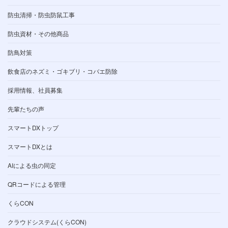
防虫清掃・防虫防鼠工事
防虫資材・その他商品
防鳥対策
飲食店のネズミ・ゴキブリ・コバエ防除
採用情報、社員募集
先輩たちの声
スマートDXトップ
スマートDXとは
AIによる虫の同定
QRコードによる管理
くらCON
クラウドシステム(くらCON)