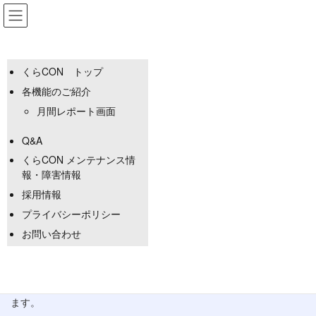
コ
ナ
HELP - 月間レポート
ン
ビ
テ
ゲ
ン
ー
ツ
シ
くらCON トップ
へ
ョ
各機能のご紹介
ス
ン
キ
に
月間レポート画面
ッ
移
プ
動
Q&A
くらCON メンテナンス情
報・障害情報
採用情報
プライバシーポリシー
お問い合わせ
当月の調査データを報告書形式でPDFとして出力することができ
ます。